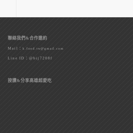
聯絡我們&合作邀約
Mail：
k.food.tw@gmail.com
Line ID：
@bij7208f
按讚&分享高雄超愛吃