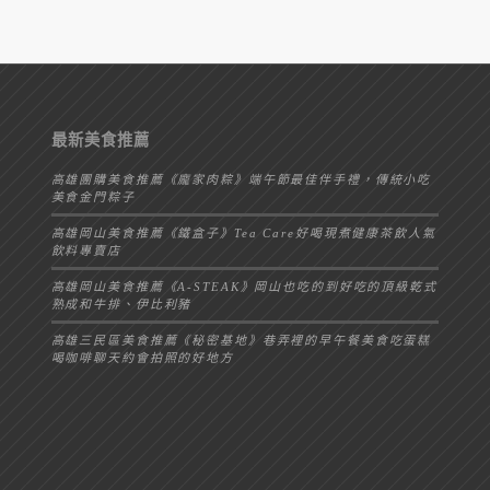
最新美食推薦
高雄團購美食推薦《龐家肉粽》端午節最佳伴手禮，傳統小吃
美食金門粽子
高雄岡山美食推薦《鐵盒子》Tea Care好喝現煮健康茶飲人氣
飲料專賣店
高雄岡山美食推薦《A-STEAK》岡山也吃的到好吃的頂級乾式
熟成和牛排、伊比利豬
高雄三民區美食推薦《秘密基地》巷弄裡的早午餐美食吃蛋糕
喝咖啡聊天約會拍照的好地方