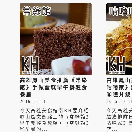
高雄鳳山美食推薦《常綠
高雄鳳山
館》手做蛋糕早午餐輕食
咕嚕家》
餐廳
咖哩丼飯
2016-11-14
2016-10-3
今天高雄美食指南KH要介紹
今天高雄
鳳山區文衡路上的《常綠館》
超濃排隊
早午餐輕食餐廳，《常綠館》
咕嚕家》
從早餐的...
店...