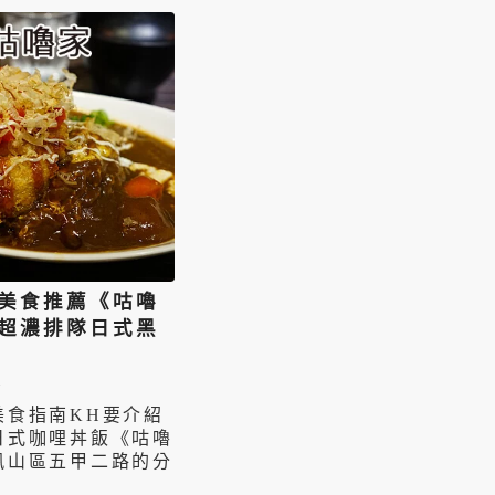
美食推薦《咕嚕
超濃排隊日式黑
1
美食指南KH要介紹
日式咖哩丼飯《咕嚕
鳳山區五甲二路的分