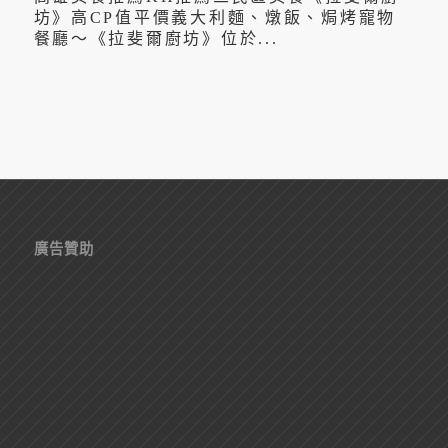
坊》高CP值平價義大利麵、燉飯、焗烤寵物
餐廳～《拉斐爾廚坊》位於...
廣告贊助