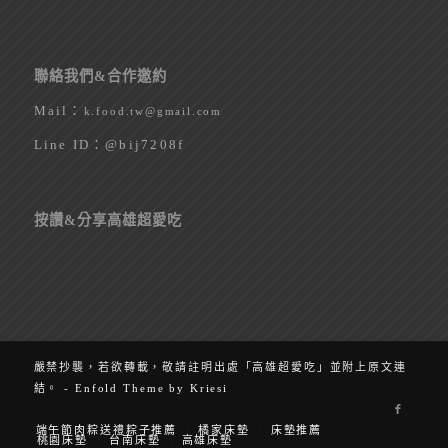
聯絡我們&合作邀約
Mail：
k.food.tw@gmail.com
Line ID：
@bij7208f
按讚&分享高雄超愛吃
嚴禁抄襲，若欲轉載，敬請註明出處「高雄超愛吃」並附上原文連
結。 -
Enfold Theme by Kriesi
端午節肉粽送禮粽子推薦
橘家床墊
床墊推薦
桃園床墊
台南床墊
高雄床墊