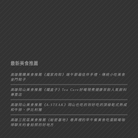
最新美食推薦
高雄團購美食推薦《龐家肉粽》端午節最佳伴手禮，傳統小吃美食
金門粽子
高雄岡山美食推薦《鐵盒子》Tea Care好喝現煮健康茶飲人氣飲料
專賣店
高雄岡山美食推薦《A-STEAK》岡山也吃的到好吃的頂級乾式熟成
和牛排、伊比利豬
高雄三民區美食推薦《秘密基地》巷弄裡的早午餐美食吃蛋糕喝咖
啡聊天約會拍照的好地方