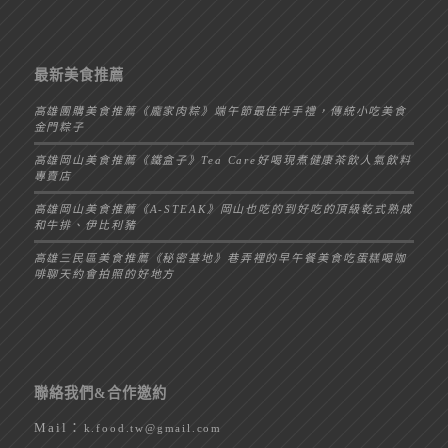
最新美食推薦
高雄團購美食推薦《龐家肉粽》端午節最佳伴手禮，傳統小吃美食
金門粽子
高雄岡山美食推薦《鐵盒子》Tea Care好喝現煮健康茶飲人氣飲料
專賣店
高雄岡山美食推薦《A-STEAK》岡山也吃的到好吃的頂級乾式熟成
和牛排、伊比利豬
高雄三民區美食推薦《秘密基地》巷弄裡的早午餐美食吃蛋糕喝咖
啡聊天約會拍照的好地方
聯絡我們&合作邀約
Mail：
k.food.tw@gmail.com