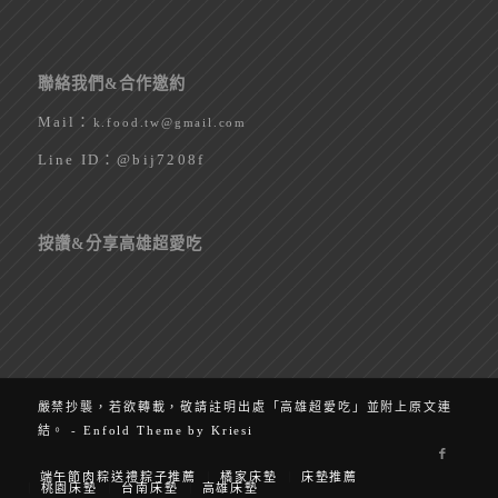
聯絡我們&合作邀約
Mail：
k.food.tw@gmail.com
Line ID：
@bij7208f
按讚&分享高雄超愛吃
嚴禁抄襲，若欲轉載，敬請註明出處「高雄超愛吃」並附上原文連
結。 -
Enfold Theme by Kriesi
端午節肉粽送禮粽子推薦
橘家床墊
床墊推薦
桃園床墊
台南床墊
高雄床墊