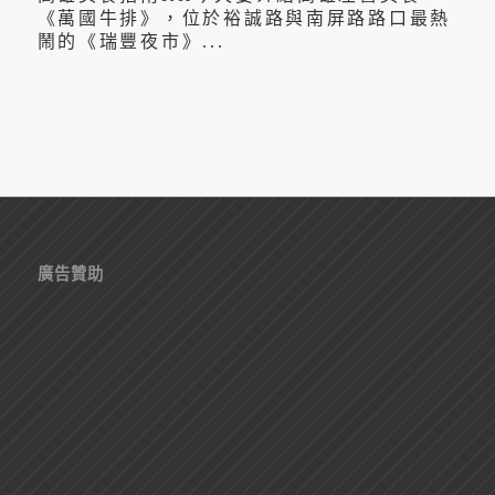
《萬國牛排》，位於裕誠路與南屏路路口最熱
鬧的《瑞豐夜市》...
廣告贊助