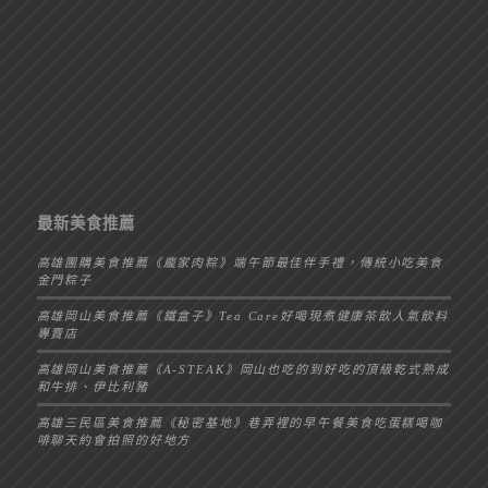
最新美食推薦
高雄團購美食推薦《龐家肉粽》端午節最佳伴手禮，傳統小吃美食
金門粽子
高雄岡山美食推薦《鐵盒子》Tea Care好喝現煮健康茶飲人氣飲料
專賣店
高雄岡山美食推薦《A-STEAK》岡山也吃的到好吃的頂級乾式熟成
和牛排、伊比利豬
高雄三民區美食推薦《秘密基地》巷弄裡的早午餐美食吃蛋糕喝咖
啡聊天約會拍照的好地方