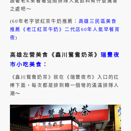
跟著老K來看看這間排隊人氣飲料有什麼厲害
之處吧～
(60年老字號紅茶牛奶推薦：
高雄三民區美食
推薦《老江紅茶牛奶》二代店60年人氣早餐宵
夜
)
高雄左營美食《鑫川鴛鴦奶茶》
瑞豐夜
市小吃美食
：
《鑫川鴛鴦奶茶》就在《瑞豐夜市》入口的扛
棒下面，每次都是排到轉一個彎的滿滿排隊人
潮
～