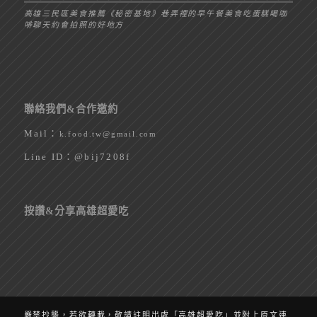
高雄三民區美食推薦《秘密基地》巷弄裡的早午餐美食吃蛋糕喝咖
啡聊天約會拍照的好地方
聯絡我們&合作邀約
Mail：
k.food.tw@gmail.com
Line ID：
@bij7208f
按讚&分享高雄超愛吃
嚴禁抄襲，若欲轉載，敬請註明出處「高雄超愛吃」並附上原文連