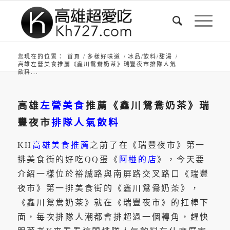
您現在的位置：
首頁
/
多樣好味道
/
冰品/飲料/甜湯
/
高雄左營美食推薦《鑫川鴛鴦奶茶》瑞豐夜市排隊人氣
飲料...
高雄
左營美食
推薦《鑫川鴛鴦奶茶》瑞
豐夜市
排隊人氣飲料
KH
高雄美食推薦
之前了在《瑞豐夜市》第一
排美食街的好吃QQ蛋《
阿椪的店
》，今天要
介紹一樣位於裕誠路與南屏路交叉路口《瑞豐
夜市》第一排美食街的《鑫川鴛鴦奶茶》，
《鑫川鴛鴦奶茶》就在《瑞豐夜市》的扛棒下
面，每次排隊人潮都會排超過一個轉角，趕快