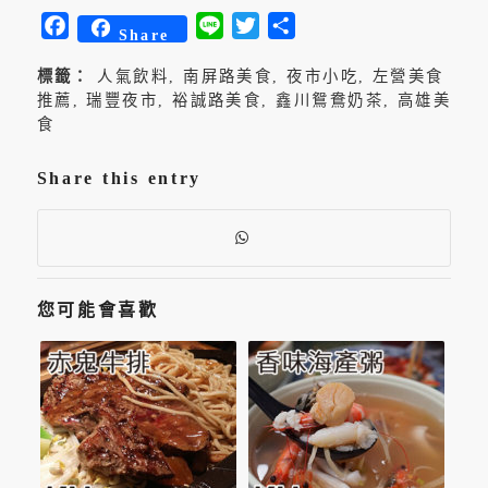
Facebook
Line
Twitter
分
Share
享
標籤：
人氣飲料
,
南屏路美食
,
夜市小吃
,
左營美食
推薦
,
瑞豐夜市
,
裕誠路美食
,
鑫川鴛鴦奶茶
,
高雄美
食
Share this entry
您可能會喜歡