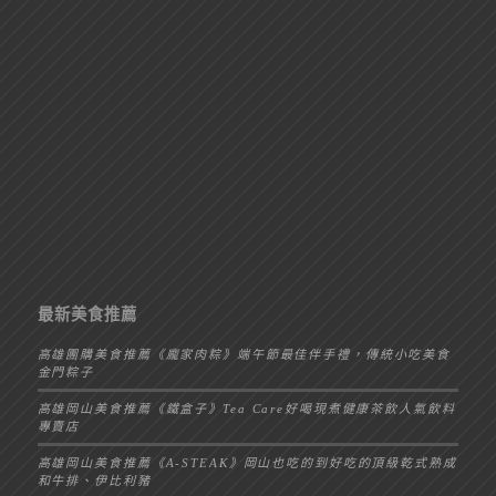
最新美食推薦
高雄團購美食推薦《龐家肉粽》端午節最佳伴手禮，傳統小吃美食
金門粽子
高雄岡山美食推薦《鐵盒子》Tea Care好喝現煮健康茶飲人氣飲料
專賣店
高雄岡山美食推薦《A-STEAK》岡山也吃的到好吃的頂級乾式熟成
和牛排、伊比利豬