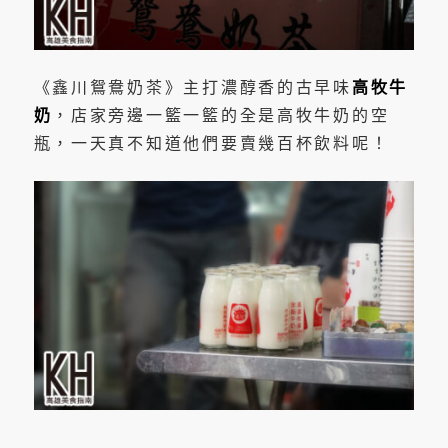
《鑫川鴛鴦奶茶》主打濃醇香的古早味
高牧牛
奶
，店家旁邊一籃一籃的全是高牧牛奶的空
瓶，一天真不知道他們要賣幾百杯飲料呢！