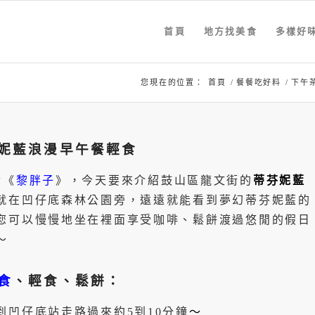
首頁
地方找美食
多樣好
您現在的位置：
首頁
/
餐餐吃好料
/
下午
妮藍浪漫早午餐輕食
食
《
黎胖子
》，今天要來介紹鼓山區龍文街的
蒂芬妮藍
就在凹仔底森林公園旁，遠遠就能看到夢幻蒂芬妮藍的
您可以慢慢地坐在裡面享受咖啡、鬆餅渡過悠閒的假日
～
食
、輕食、鬆餅：
凹仔底站走路過來約5到10分鐘
～