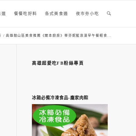
味道
餐餐吃好料
各式美食通
夜市夯小吃
茶
/
高雄鼓山區美食推薦《爾本廚房》蒂芬妮藍浪漫早午餐輕食...
高雄超愛吃FB粉絲專頁
冰箱必備冷凍食品-龐家肉粽