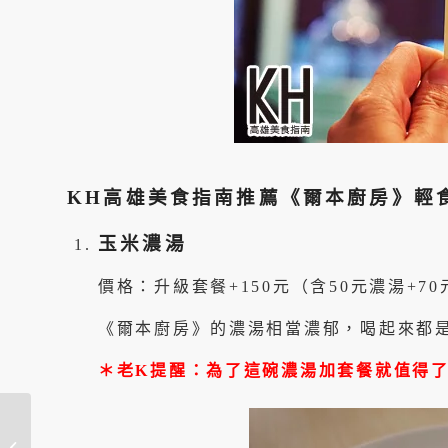
KH高雄美食指南推薦《爾本廚房》輕
玉米濃湯
價格：升級套餐+150元（含50元濃湯+70
《爾本廚房》的濃湯相當濃郁，喝起來都
＊老K提醒：為了這碗濃湯加套餐就值得
高雄左營美食推薦
《鑫川鴛鴦奶茶》瑞