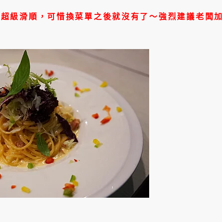
，超級滑順，可惜換菜單之後就沒有了～強烈建議老闆