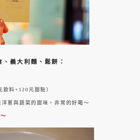
食、義大利麵、鬆餅：
元飲料+120元甜點）
是洋蔥與蔬菜的甜味，非常的好喝～
了～