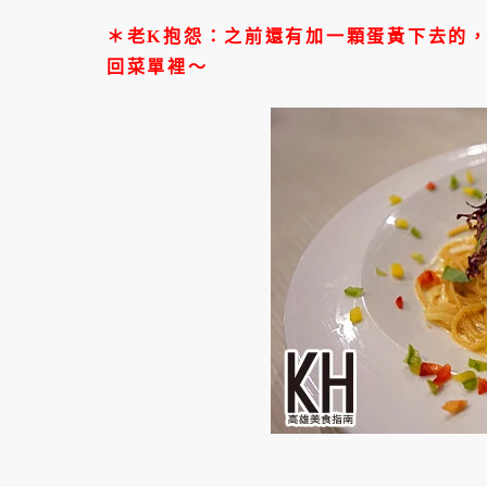
＊老K抱怨：之前還有加一顆蛋黃下去的
回菜單裡～