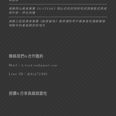
專賣店
高雄岡山美食推薦《A-STEAK》岡山也吃的到好吃的頂級乾式熟成
和牛排、伊比利豬
高雄三民區美食推薦《秘密基地》巷弄裡的早午餐美食吃蛋糕喝咖
啡聊天約會拍照的好地方
聯絡我們&合作邀約
Mail：
k.food.tw@gmail.com
Line ID：
@bij7208f
按讚&分享高雄超愛吃