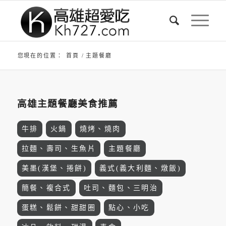
您現在的位置：
首頁
/
主題餐廳
高雄主題餐廳美食推薦
牛排
火鍋
燒烤、燒肉
拉麵、壽司、生魚片
主題餐廳
美墨(漢堡、捲餅)
義式(義大利麵、燉飯)
簡餐、複合式
吐司、麵包、三明治
蛋糕、鬆餅、甜甜圈
點心、小吃