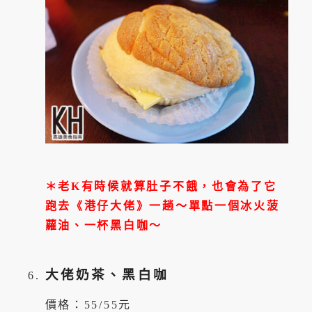
＊老K有時候就算肚子不餓，也會為了它
跑去《港仔大佬》一趟～單點一個冰火菠
蘿油、一杯黑白咖～
大佬奶茶、黑白咖
價格：55/55元