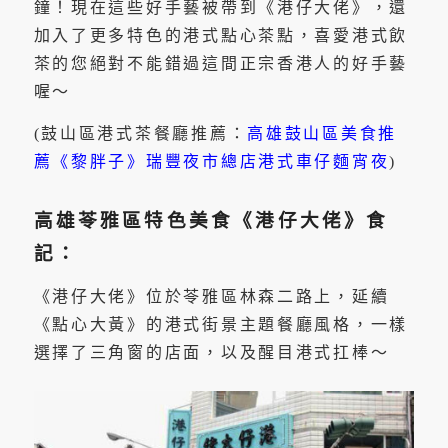
鐘！現在這些好手藝被帶到《港仔大佬》，還
加入了更多特色的港式點心茶點，喜愛港式飲
茶的您絕對不能錯過這間正宗香港人的好手藝
喔～
(鼓山區港式茶餐廳推薦：
高雄鼓山區美食推
薦《黎胖子》瑞豐夜市總店港式車仔麵宵夜
)
高雄苓雅區特色美食《港仔大佬》食
記：
《港仔大佬》位於苓雅區林森二路上，延續
《點心大黃》的港式街景主題餐廳風格，一樣
選擇了三角窗的店面，以及醒目港式扛棒～