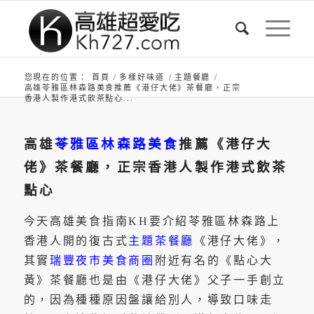
您現在的位置：
首頁
/
多樣好味道
/
主題餐廳
/
高雄苓雅區林森路美食推薦《港仔大佬》茶餐廳，正宗
香港人製作港式飲茶點心...
高雄
苓雅區林森路美食
推薦《港仔大
佬》茶餐廳，正宗香港人製作港式飲茶
點心
今天高雄美食指南KH要介紹苓雅區林森路上
香港人開的復古式
主題茶餐廳
《港仔大佬》，
其實
瑞豐夜市美食商圈
附近有名的《點心大
黃》茶餐廳也是由《港仔大佬》父子一手創立
的，因為種種原因盤讓給別人，導致口味走