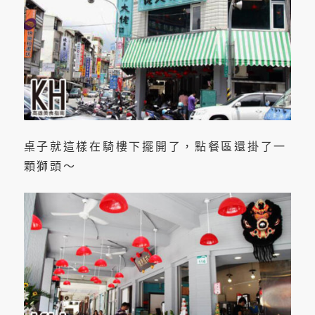
桌子就這樣在騎樓下擺開了，點餐區還掛了一
顆獅頭～