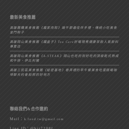
最新美食推薦
高雄團購美食推薦《龐家肉粽》端午節最佳伴手禮，傳統小吃美食
金門粽子
高雄岡山美食推薦《鐵盒子》Tea Care好喝現煮健康茶飲人氣飲料
專賣店
高雄岡山美食推薦《A-STEAK》岡山也吃的到好吃的頂級乾式熟成
和牛排、伊比利豬
高雄三民區美食推薦《秘密基地》巷弄裡的早午餐美食吃蛋糕喝咖
啡聊天約會拍照的好地方
聯絡我們&合作邀約
Mail：
k.food.tw@gmail.com
Line ID：
@bij7208f