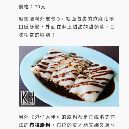
價格：70元
麻繩腸粉外皮軟Q，裡面包裹的炸麻花捲
口感酥脆，外面在淋上甜甜的甜麵醬，口
味相當的特別！
另外《港仔大佬》的腸粉都是正統港式作
法的
布拉腸粉
，布拉的皮才能又綿又薄～