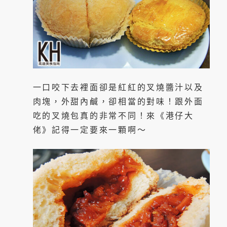
一口咬下去裡面卻是紅紅的叉燒醬汁以及
肉塊，外甜內鹹，卻相當的對味！跟外面
吃的叉燒包真的非常不同！來《港仔大
佬》記得一定要來一顆啊～