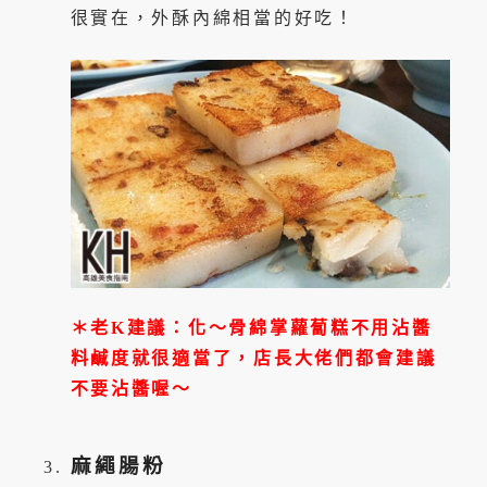
很實在，外酥內綿相當的好吃！
＊老K建議：化～骨綿掌蘿蔔糕不用沾醬
料鹹度就很適當了，店長大佬們都會建議
不要沾醬喔～
麻繩腸粉