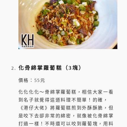
化骨綿掌蘿蔔糕（3塊）
價格：55元
化化化化～骨綿掌蘿蔔糕，相信大家一看
到名子就覺得這道料理不簡單！的確，
《港仔大佬》將蘿蔔糕煎到外酥酥脆，但
是咬下去卻非常的綿密，就像被化骨綿掌
打過一樣！不時還可以咬到蘿蔔塊，用料