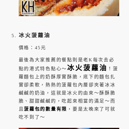
冰火菠蘿油
價格：45元
最後為大家推薦的餐點則是老K每次去必
冰火菠蘿油
點的港式特色點心～
！菠
蘿麵包上的奶酥厚實酥脆，底下的麵包扎
實卻柔軟，熱熱的菠蘿包內層卻夾著冰冰
鹹鹹的奶油，這就是冰火的由來～酥酥脆
脆、甜甜鹹鹹的，吃起來相當的滿足～而
且
菠蘿包的數量有限
，要是太晚來了可就
吃不到了～