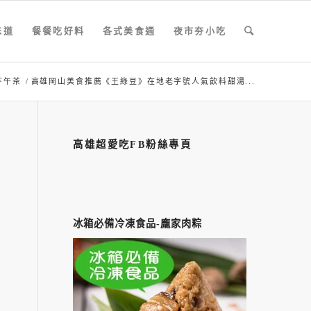
味道
餐餐吃好料
各式美食通
夜市夯小吃
下午茶
/
高雄岡山美食推薦《王綠豆》在地老字號人氣飲料甜湯...
高雄超愛吃FB粉絲專頁
冰箱必備冷凍食品-龐家肉粽