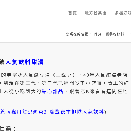
首頁
地方找美食
多樣好
您現在的位置：
首頁
/
餐餐吃好料
/
號
人氣飲料甜湯
上的老字號人氣綠豆湯《王綠豆》，40年人氣甜湯老店
，到現在第二代、第三代已經開設了小店面，簡單的紅
山人從小吃到大的
點心甜品
，跟著老K來看看這間在地
推薦《鑫川鴛鴦奶茶》瑞豐夜市排隊人氣飲料
)
仁湯：