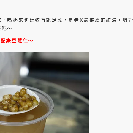
吃，喝起來也比較有飽足感，是老K最推薦的甜湯，吸
來吃～
搭配綠豆薏仁～