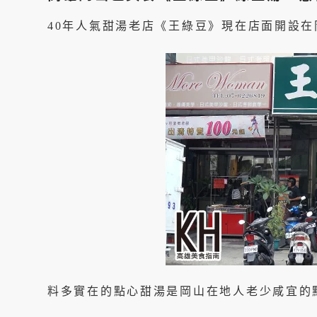
40年人氣甜湯老店《王綠豆》現在店面開設
料多實在的點心甜湯是岡山在地人老少咸宜的