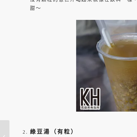
甜～
高雄橋頭美食推薦
綠豆湯（有粒）
《一元QQ蛋》橋頭