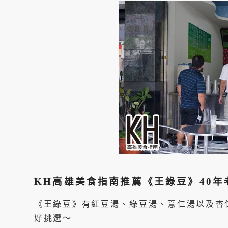
KH高雄美食指南推薦《王綠豆》40
《王綠豆》有紅豆湯、綠豆湯、薏仁湯以及杏
好挑選～