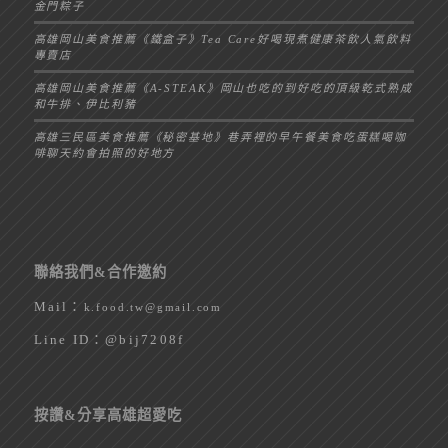
金門粽子
高雄岡山美食推薦《鐵盒子》Tea Care好喝現煮健康茶飲人氣飲料
專賣店
高雄岡山美食推薦《A-STEAK》岡山也吃的到好吃的頂級乾式熟成
和牛排、伊比利豬
高雄三民區美食推薦《秘密基地》巷弄裡的早午餐美食吃蛋糕喝咖
啡聊天約會拍照的好地方
聯絡我們&合作邀約
Mail：
k.food.tw@gmail.com
Line ID：
@bij7208f
按讚&分享高雄超愛吃