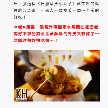
魚，就這樣《日船章魚小丸子》就在您的嘴
裡跳起舞來了～讓人一顆接著一顆～非常的
好吃！
＊老K建議：通常外帶回家水氣悶在裡面老
闆好不容易煎至金黃酥脆的外皮又軟掉了～
建議趁熱趕快吃喔～！