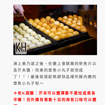
淋上美乃滋之後，在撒上會跳舞的柴魚片以
及芥末醬，完美的章魚小丸子就完成
了！！！最後就是趁熱趕快品嚐外酥內嫩的
章魚小丸子啦～
＊老K提醒：芥末可以選擇要不要加或是各
半喔！另外還有香氣十足的海苔口味可以選