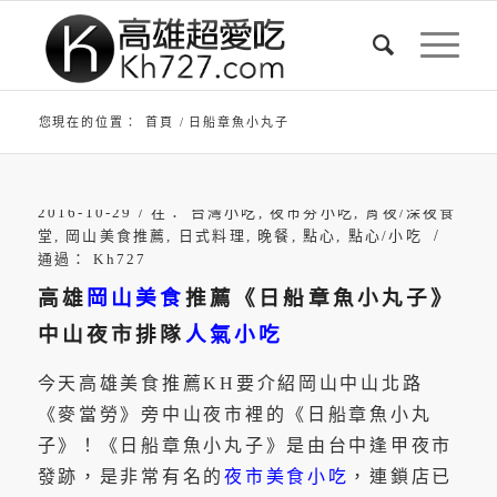
您現在的位置：
首頁
/
日船章魚小丸子
/
2016-10-29
在：
台灣小吃
,
夜市夯小吃
,
宵夜/深夜食
/
堂
,
岡山美食推薦
,
日式料理
,
晚餐
,
點心
,
點心/小吃
通過：
Kh727
高雄
岡山美食
推薦《日船章魚小丸子》
中山夜市排隊
人氣小吃
今天高雄美食推薦KH要介紹岡山中山北路
《麥當勞》旁中山夜市裡的《日船章魚小丸
子》！《日船章魚小丸子》是由台中逢甲夜市
發跡，是非常有名的
夜市美食小吃
，連鎖店已