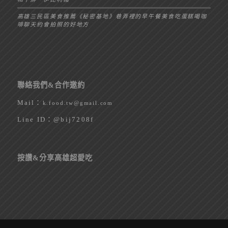
高雄三民區美食推薦《秘密基地》巷弄裡的早午餐美食吃蛋糕喝咖
啡聊天約會拍照的好地方
聯絡我們&合作邀約
Mail：
k.food.tw@gmail.com
Line ID：
@bij7208f
按讚&分享高雄超愛吃