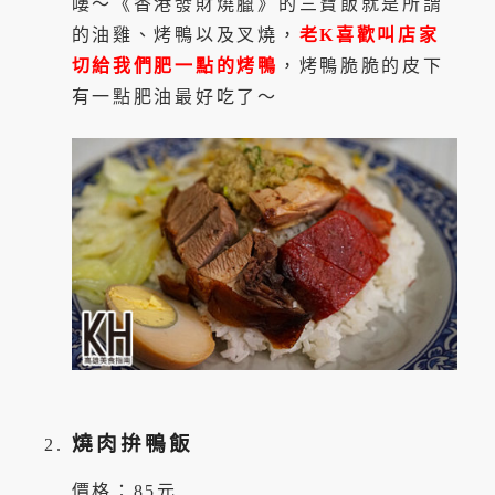
嘍～《香港發財燒臘》的三寶飯就是所謂
的油雞、烤鴨以及叉燒，
老K喜歡叫店家
切給我們肥一點的烤鴨
，烤鴨脆脆的皮下
有一點肥油最好吃了～
燒肉拚鴨飯
價格：85元