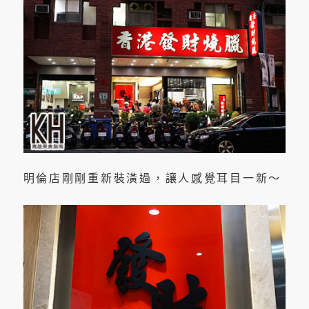
明倫店剛剛重新裝潢過，讓人感覺耳目一新～