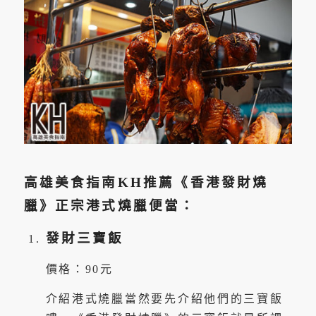
高雄美食指南KH推薦《香港發財燒
臘》正宗港式燒臘便當：
發財三寶飯
價格：90元
介紹港式燒臘當然要先介紹他們的三寶飯