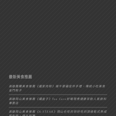
最新美食推薦
高雄團購美食推薦《龐家肉粽》端午節最佳伴手禮，傳統小吃美食
金門粽子
高雄岡山美食推薦《鐵盒子》Tea Care好喝現煮健康茶飲人氣飲料
專賣店
高雄岡山美食推薦《A-STEAK》岡山也吃的到好吃的頂級乾式熟成
和牛排、伊比利豬