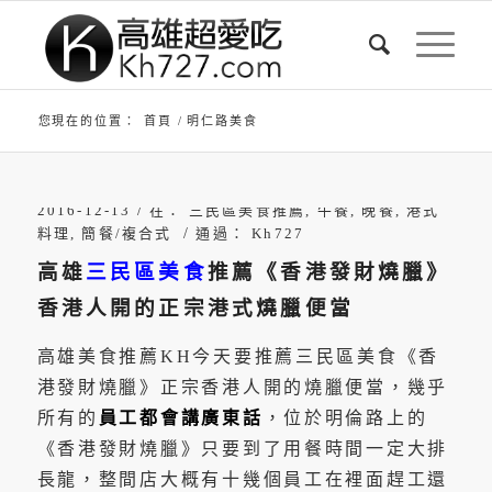
您現在的位置：
首頁
/
明仁路美食
/
2016-12-13
在：
三民區美食推薦
,
午餐
,
晚餐
,
港式
/
料理
,
簡餐/複合式
通過：
Kh727
高雄
三民區美食
推薦《香港發財燒臘》
香港人開的正宗港式燒臘便當
高雄美食推薦KH今天要推薦三民區美食《香
港發財燒臘》正宗香港人開的燒臘便當，幾乎
所有的
員工都會講廣東話
，位於明倫路上的
《香港發財燒臘》只要到了用餐時間一定大排
長龍，整間店大概有十幾個員工在裡面趕工還