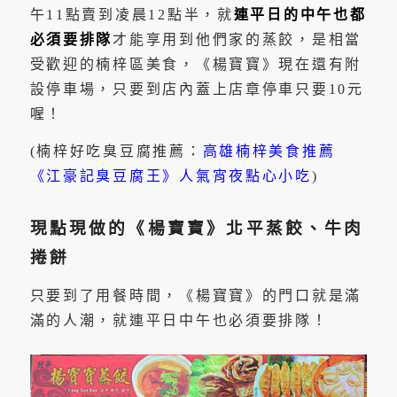
午11點賣到凌晨12點半，就
連平日的中午也都
必須要排隊
才能享用到他們家的蒸餃，是相當
受歡迎的楠梓區美食，《楊寶寶》現在還有附
設停車場，只要到店內蓋上店章停車只要10元
喔！
(楠梓好吃臭豆腐推薦：
高雄楠梓美食推薦
《江豪記臭豆腐王》人氣宵夜點心小吃
)
現點現做的《楊寶寶》北平蒸餃、牛肉
捲餅
只要到了用餐時間，《楊寶寶》的門口就是滿
滿的人潮，就連平日中午也必須要排隊！