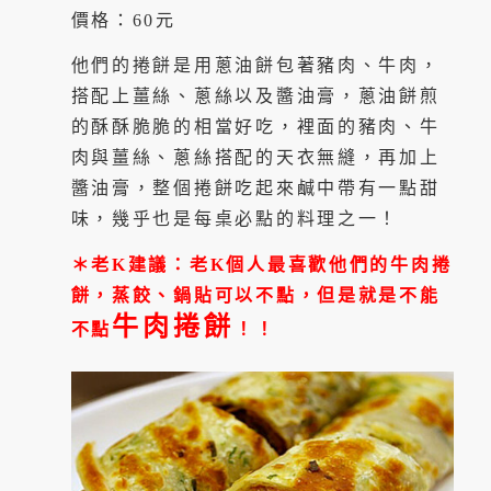
價格：60元
他們的捲餅是用蔥油餅包著豬肉、牛肉，
搭配上薑絲、蔥絲以及醬油膏，蔥油餅煎
的酥酥脆脆的相當好吃，裡面的豬肉、牛
肉與薑絲、蔥絲搭配的天衣無縫，再加上
醬油膏，整個捲餅吃起來鹹中帶有一點甜
味，幾乎也是每桌必點的料理之一！
＊老K建議：老K個人最喜歡他們的牛肉捲
餅，蒸餃、鍋貼可以不點，但是就是不能
牛肉捲餅
不點
！！