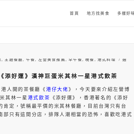
首頁
地方找美食
多樣好
/
理
,
主題餐廳
,
午餐
,
左營美食推薦
,
早午餐
,
晚餐
,
港式料理
通
《添好運》漢神巨蛋米其林一星港式飲茶
香港人開的茶餐廳《
港仔大佬
》，今天要來介紹左營博
的米其林一星
港式飲茶
《添好運》，香港著名的《添好
的肯定，號稱最平價的米其林餐廳，目前台灣只有台
南部只有這間分店，排隊人潮相當的恐怖，喜歡吃港式