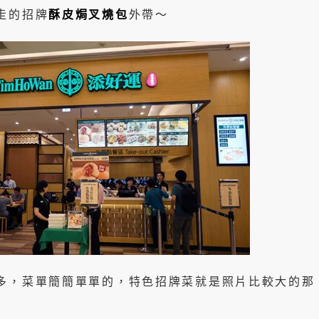
走的招牌
酥皮焗叉燒包
外帶～
多，菜單簡簡單單的，特色招牌菜就是照片比較大的那