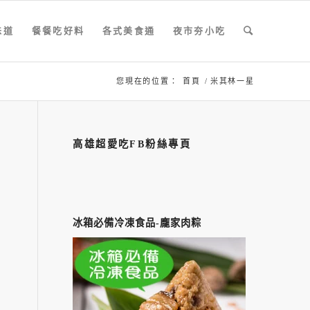
味道
餐餐吃好料
各式美食通
夜市夯小吃
您現在的位置：
首頁
/
米其林一星
高雄超愛吃FB粉絲專頁
冰箱必備冷凍食品-龐家肉粽