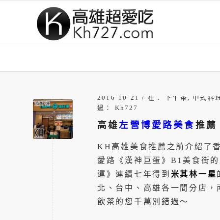
/
2016-10-21
在：
下午茶
,
中式料
過：
Kh727
高雄
左營博愛路美食
推薦
KH高雄美食推薦之前介紹了
愛路《漢神巨蛋》B1美食街
運》連續七年得到
米其林一星
北、台中、高雄各一間分店，
飲茶的您千萬別錯過～