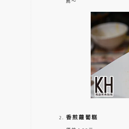
薦～
香煎蘿蔔糕