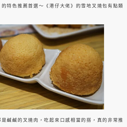
》的特色推薦首選～《港仔大佬》的雪地叉燒包有點類
部是鹹鹹的叉燒肉，吃起來口感相當的搭，真的非常推