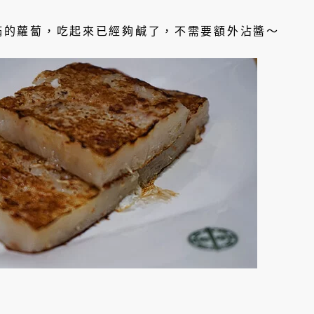
滿的蘿蔔，吃起來已經夠鹹了，不需要額外沾醬～