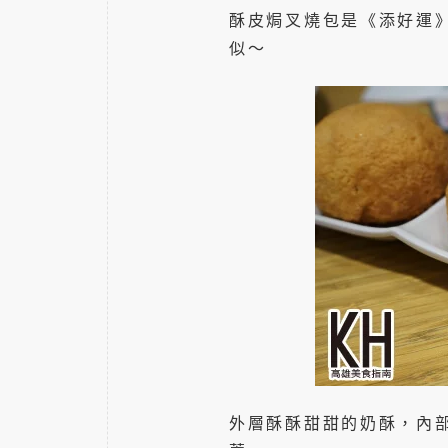
酥皮焗叉燒包是《添好運
似～
外層酥酥甜甜的奶酥，內