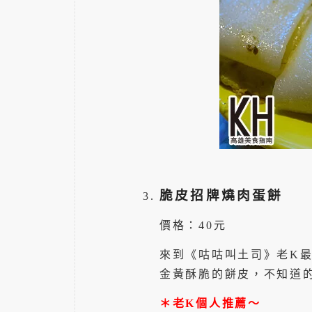
脆皮招牌燒肉蛋餅
價格：40元
來到《咕咕叫土司》老K
金黃酥脆的餅皮，不知道
＊老K個人推薦～