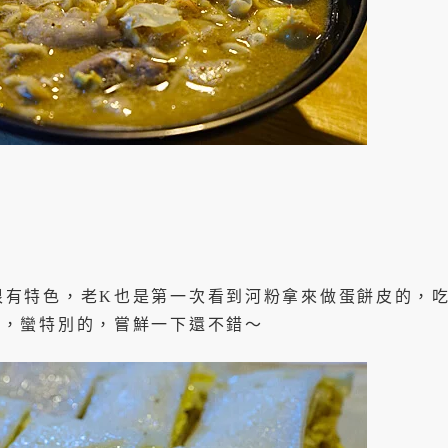
很有特色，老K也是第一次看到河粉拿來做蛋餅皮的，
餅
，蠻特別的，嘗鮮一下還不錯～