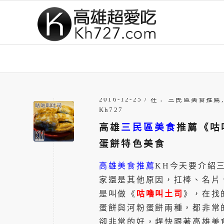
/
2016-12-25
在：
三民區美食推薦
Kh727
高雄
三民區美食
推薦《咕
蛋餅特色美食
高雄美食推薦
KH今天要介紹
家還是其他原因，扛棒、名片、
是叫做《
咕嚕叫土司
》，在找
蛋餅與河粉蛋餅兩種，都非常
卻非常的好，趕快跟著高雄美