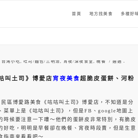
首頁
地方找美食
多樣好
/
,
台灣小吃
,
吐司/麵包/三明治
,
宵夜/深夜食堂
,
晚餐
通過：
咕叫土司》博愛店
宵夜美食
超脆皮蛋餅、河粉
三民區博愛路美食《咕咕叫土司》博愛店，不知道是分
菜單上是《咕咕叫土司》，但是FB、google地圖上
的時候要注意一下嘍～他們的蛋餅皮非常特別，有脆皮
的好吃，明明是早餐卻在晚餐、宵夜時段賣，但是生意
食指南來看看吧～