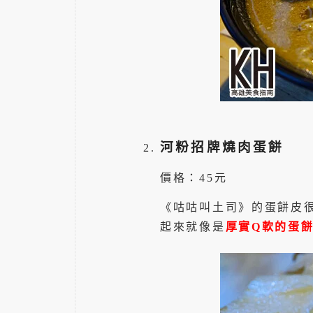
河粉招牌燒肉蛋餅
價格：45元
《咕咕叫土司》的蛋餅皮
起來就像是
厚實Q軟的蛋