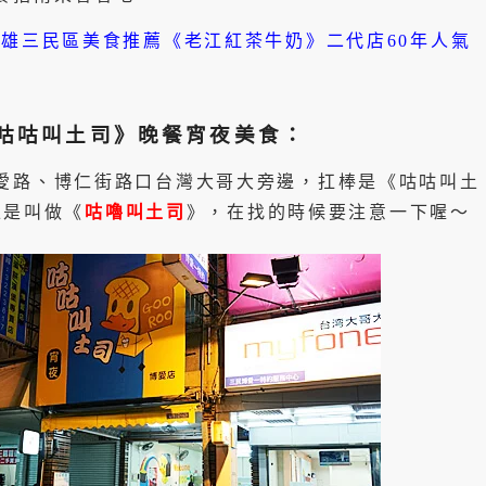
高雄三民區美食推薦《老江紅茶牛奶》二代店60年人氣
咕咕叫土司》晚餐宵夜美食：
愛路、博仁街路口台灣大哥大旁邊，扛棒是《咕咕叫土
上是叫做《
咕嚕叫土司
》，在找的時候要注意一下喔～