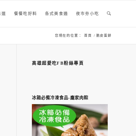
味道
餐餐吃好料
各式美食通
夜市夯小吃
您現在的位置：
首頁
/
脆皮蛋餅
高雄超愛吃FB粉絲專頁
冰箱必備冷凍食品-龐家肉粽