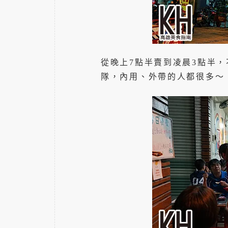
從晚上7點半賣到凌晨3點半
隊，內用、外帶的人都很多～