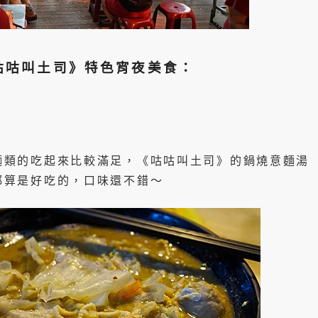
咕咕叫土司》特色宵夜美食：
麵類的吃起來比較滿足，《咕咕叫土司》的鍋燒意麵湯
都算是好吃的，口味還不錯～