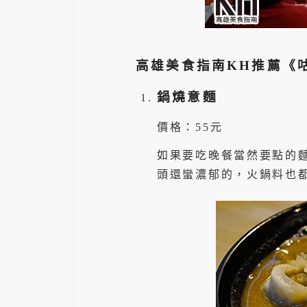
高雄美食指南KH推薦《
鍋燒意麵
價格：55元
如果要吃晚餐當然要點的
頭還蠻濃郁的，火鍋料也