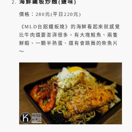
海鮮鐵板炒麵(鹽味)
價格：280元(平日220元)
《MLD台鋁鐵板燒》的海鮮看起來就感覺
比牛肉還要澎湃很多，有大塊鮭魚、兩隻
鮮蝦、一顆半熟蛋、還有會跳舞的柴魚片
～