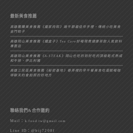
最新美食推薦
高雄團購美食推薦《龐家肉粽》端午節最佳伴手禮，傳統小吃美食
金門粽子
高雄岡山美食推薦《鐵盒子》Tea Care好喝現煮健康茶飲人氣飲料
專賣店
高雄岡山美食推薦《A-STEAK》岡山也吃的到好吃的頂級乾式熟成
和牛排、伊比利豬
高雄三民區美食推薦《秘密基地》巷弄裡的早午餐美食吃蛋糕喝咖
啡聊天約會拍照的好地方
聯絡我們&合作邀約
Mail：
k.food.tw@gmail.com
Line ID：
@bij7208f