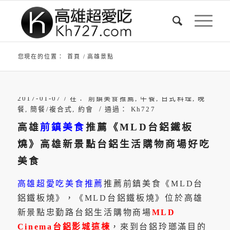
您現在的位置：
首頁
/
高雄景點
/
2017-01-07
在：
前鎮美食推薦
,
午餐
,
日式料理
,
晚
/
餐
,
簡餐/複合式
,
約會
通過：
Kh727
高雄
前鎮美食
推薦《MLD台鋁鐵板
燒》高雄新景點台鋁生活購物商場好吃
美食
高雄超愛吃美食推薦
推薦前鎮美食《MLD台
鋁鐵板燒》，《MLD台鋁鐵板燒》位於高雄
新景點忠勤路台鋁生活購物商場
MLD
Cinema台鋁影城這棟
，來到台鋁玲瑯滿目的