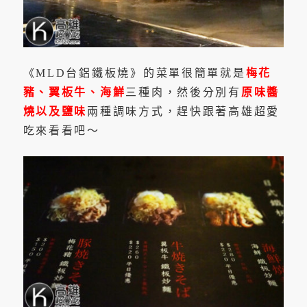
《MLD台鋁鐵板燒》的菜單很簡單就是
梅花
豬、翼板牛、海鮮
三種肉，然後分別有
原味醬
燒以及鹽味
兩種調味方式，趕快跟著高雄超愛
吃來看看吧～