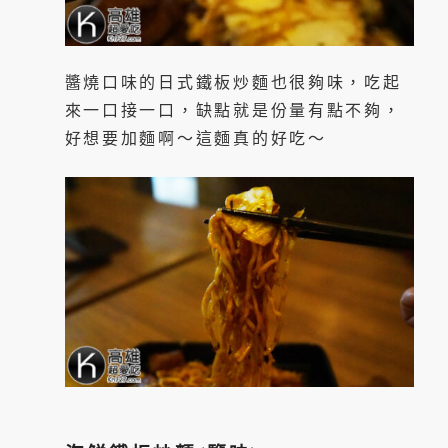
醬燒口味的日式鐵板炒麵也很夠味，吃起
來一口接一口，缺點就是份量有點不夠，
好想要加麵啊～這麵真的好吃～