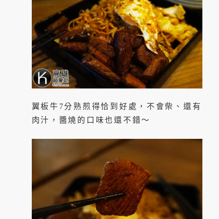
翼板牛7分熟煎得恰到好處，不會柴、還有
肉汁，醬燒的口味也還不錯～