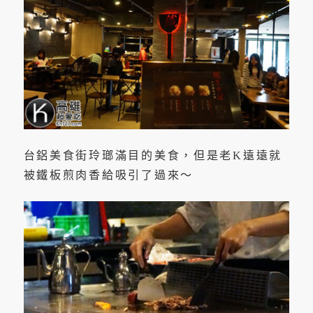
台鋁美食街玲瑯滿目的美食，但是老K遠遠就
被鐵板煎肉香給吸引了過來～