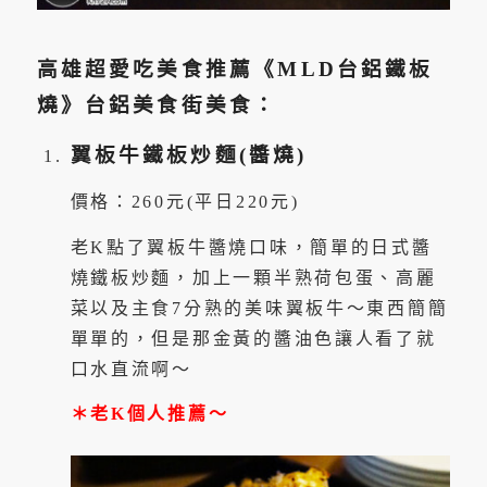
高雄超愛吃美食推薦《MLD台鋁鐵板
燒》台鋁美食街美食：
翼板牛鐵板炒麵(醬燒)
價格：260元(平日220元)
老K點了翼板牛醬燒口味，簡單的日式醬
燒鐵板炒麵，加上一顆半熟荷包蛋、高麗
菜以及主食7分熟的美味翼板牛～東西簡簡
單單的，但是那金黃的醬油色讓人看了就
口水直流啊～
＊老K個人推薦～