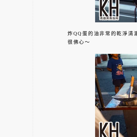
炸QQ蛋的油非常的乾淨清
很佛心～