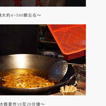
大約4~500顆左右
～
概要炸10至20分鐘
～