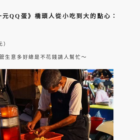
一元QQ蛋》橋頭人從小吃到大的點心：
元）
管生意多好總是不花錢請人幫忙～