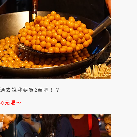
能過去說我要買2顆吧！？
30元喔～