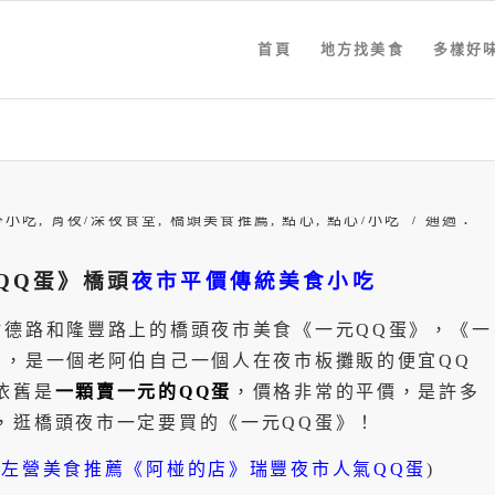
首頁
地方找美食
多樣好
/
夯小吃
,
宵夜/深夜食堂
,
橋頭美食推薦
,
點心
,
點心/小吃
通過：
QQ蛋》橋頭
夜市平價傳統美食小吃
樹德路和隆豐路上的橋頭夜市美食《一元QQ蛋》，《一
名，是一個老阿伯自己一個人在夜市板攤販的便宜QQ
依舊是
一顆賣一元的QQ蛋
，價格非常的平價，是許多
，逛橋頭夜市一定要買的《一元QQ蛋》！
雄左營美食推薦《阿椪的店》瑞豐夜市人氣QQ蛋
)