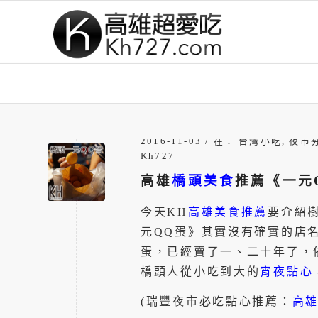
/
2016-11-03
在：
台灣小吃
,
夜市
Kh727
高雄
橋頭美食
推薦《一元
今天KH
高雄美食推薦
要介紹
元QQ蛋》其實沒有確實的店
蛋，已經賣了一、二十年了，
橋頭人從小吃到大的
宵夜點心
(瑞豐夜市必吃點心推薦：
高