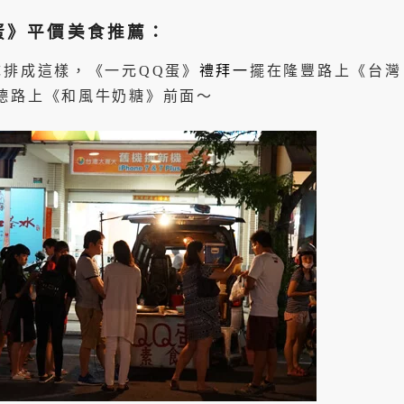
蛋》平價美食推薦：
隊排成這樣，《一元QQ蛋》
禮拜一
擺在隆豐路上《台灣
德路上《和風牛奶糖》前面～