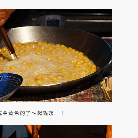
成金黃色的了～起鍋嘍！！