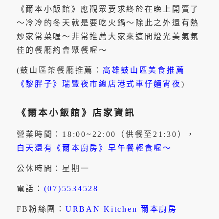
《爾本小飯館》應觀眾要求終於在晚上開賣了
～冷冷的冬天就是要吃火鍋～除此之外還有熱
炒家常菜喔～非常推薦大家來這間燈光美氣氛
佳的餐廳約會聚餐喔～
(鼓山區茶餐廳推薦：
高雄鼓山區美食推薦
《黎胖子》瑞豐夜市總店港式車仔麵宵夜
)
《爾本小飯館》店家資訊
營業時間：18:00~22:00（供餐至21:30），
白天還有《爾本廚房》早午餐輕食喔～
公休時間：星期一
電話：
(07)5534528
FB粉絲團：
URBAN Kitchen 爾本廚房