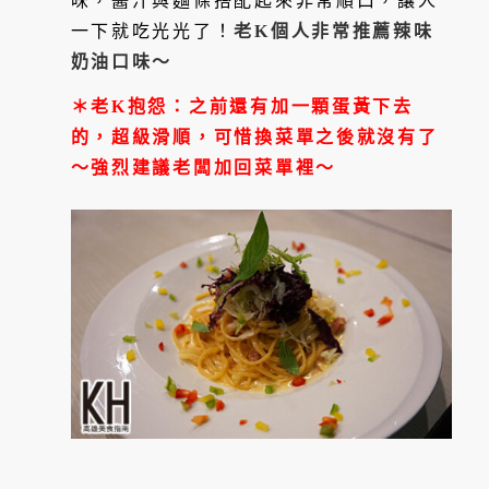
味，醬汁與麵條搭配起來非常順口，讓人
一下就吃光光了！
老K個人非常推薦辣味
奶油口味～
＊老K抱怨：之前還有加一顆蛋黃下去
的，超級滑順，可惜換菜單之後就沒有了
～強烈建議老闆加回菜單裡～