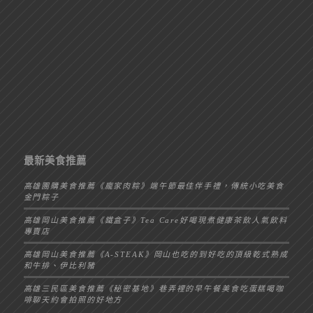
最新美食推薦
高雄團購美食推薦《龐家肉粽》端午節最佳伴手禮，傳統小吃美食
金門粽子
高雄岡山美食推薦《鐵盒子》Tea Care好喝現煮健康茶飲人氣飲料
專賣店
高雄岡山美食推薦《A-STEAK》岡山也吃的到好吃的頂級乾式熟成
和牛排、伊比利豬
高雄三民區美食推薦《秘密基地》巷弄裡的早午餐美食吃蛋糕喝咖
啡聊天約會拍照的好地方