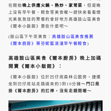
在開始
晚上供應火鍋、熱炒、家常菜
，但是晚
上沒有早午餐、輕食等美食喔～趕快來看看燈
光美氣氛佳的聚餐約會好地方高雄鼓山區美食
《爾本小飯館》賣些什麼吧～
(鼓山區下午茶美食：
高雄鼓山區美食推薦
《爾本廚房》蒂芬妮藍浪漫早午餐輕食
)
高雄鼓山區美食《爾本廚房》晚上加碼
開賣《爾本小飯館》：
《爾本小飯館》位於凹仔底森林公園旁，捷運
坐到凹仔底站走路過來約5到10分鐘
～
門口是
掛《爾本廚房》的扛棒，沒有走錯間喔
～