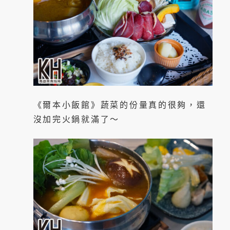
《爾本小飯館》蔬菜的份量真的很夠，還
沒加完火鍋就滿了～