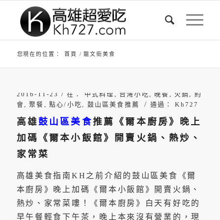
您現在的位置：
首頁
/
龍文街美食
/
2016-11-23
在：
中式料理
,
台灣小吃
,
晚餐
,
火鍋
,
約
/
會
,
聚餐
,
點心/小吃
,
鼓山區美食推薦
通過：
Kh727
高雄
鼓山區美食
推薦《爾本廚房》晚上
加碼《爾本小飯館》開賣火鍋、熱炒、
家常菜
高雄美食指南KH之前介紹的鼓山區美食《爾
本廚房》晚上加碼《爾本小飯館》開賣火鍋、
熱炒、家常菜嘍！《爾本廚房》白天有好吃的
早午餐輕食下午茶，晚上本來沒有營業的，現