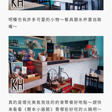
吧檯也有許多可愛的小物～餐具跟水杯要自取
喔～
真的是燈光美氣氛佳的約會聚餐好地點～趕快
來看看《爾本小飯館》賣哪些好吃的火鍋吧～