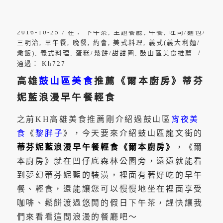
/
2016-10-25
在：
下午茶
,
主題餐廳
,
午餐
,
吐司/麵包/
三明治
,
早午餐
,
晚餐
,
約會
,
美式料理
,
義式(義大利麵/
/
燉飯)
,
義式料理
,
蛋糕/鬆餅/甜甜圈
,
鼓山區美食推薦
通過：
Kh727
高雄
鼓山區美食
推薦《爾本廚房》蒂芬
妮藍浪漫早午餐輕食
之前KH高雄美食推薦剛介紹過鼓山區
宵夜美
食
《
黎胖子
》，今天要來介紹鼓山區龍文街的
蒂芬妮藍浪漫早午餐輕食《爾本廚房》
，《爾
本廚房》就在凹仔底森林公園旁，遠遠就能看
到夢幻蒂芬妮藍的裝潢，裡面有著好吃的早午
餐、輕食，還能讓您可以慢慢地坐在裡面享受
咖啡、鬆餅渡過悠閒的假日下午茶，趕快讓我
們來看看這間浪漫的餐廳吧～