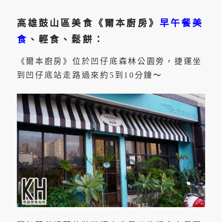
高雄鼓山區美食《爾本廚房》
早午餐美
食
、輕食、鬆餅：
《爾本廚房》位於凹仔底森林公園旁，捷運坐
到凹仔底站走路過來約5到10分鐘
～