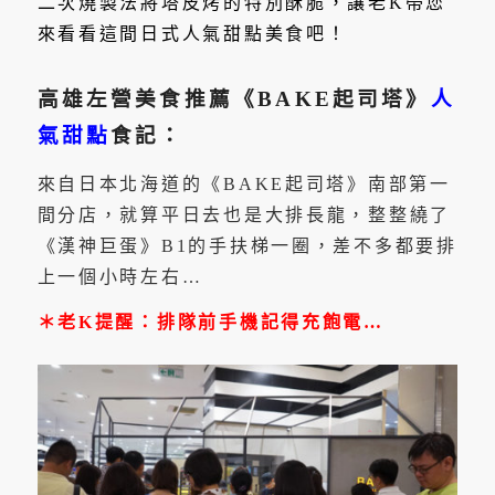
二次燒製法將塔皮烤的特別酥脆，讓老K帶您
來看看這間日式人氣甜點美食吧！
高雄左營美食推薦《BAKE起司塔》
人
氣甜點
食記：
來自日本北海道的《BAKE起司塔》南部第一
間分店，就算平日去也是大排長龍，整整繞了
《漢神巨蛋》B1的手扶梯一圈，差不多都要排
上一個小時左右…
＊老K提醒：排隊前手機記得充飽電…