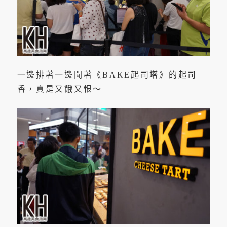
一邊排著一邊聞著《BAKE起司塔》的起司
香，真是又餓又恨～