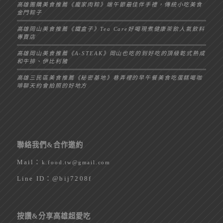
高雄團購美食推薦《龐家肉粽》端午節最佳伴手禮，傳統小吃美食
金門粽子
高雄岡山美食推薦《鐵盒子》Tea Care好喝現煮健康茶飲人氣飲料
專賣店
高雄岡山美食推薦《A-STEAK》岡山也吃的到好吃的頂級乾式熟成
和牛排、伊比利豬
高雄三民區美食推薦《秘密基地》巷弄裡的早午餐美食吃蛋糕喝咖
啡聊天約會拍照的好地方
聯絡我們&合作邀約
Mail：
k.food.tw@gmail.com
Line ID：
@bij7208f
按讚&分享高雄超愛吃