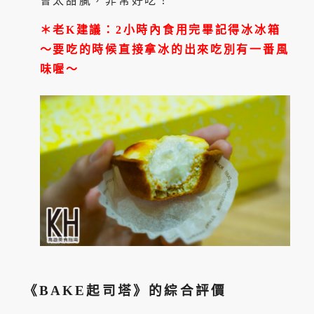
會太甜膩，非常好吃！
＊老K建議：2小時內食用完畢記得冰冰箱
～要吃的時候直接拿冰的出來吃別有一番風
味喔～
《BAKE起司塔》的綜合評價