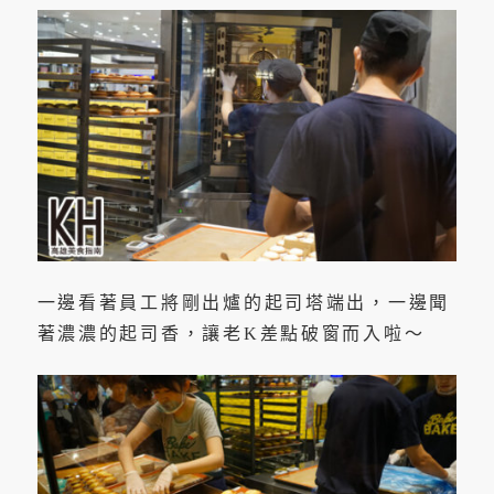
一邊看著員工將剛出爐的起司塔端出，一邊聞
著濃濃的起司香，讓老K差點破窗而入啦～